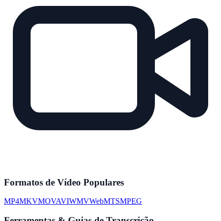
Formatos de Vídeo Populares
MP4
MKV
MOV
AVI
WMV
WebM
TS
MPEG
Ferramentas & Guias de Transcrição