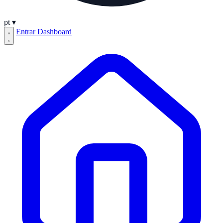
pt
▾
Entrar
Dashboard