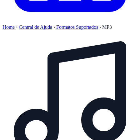
Home
›
Central de Ajuda
›
Formatos Suportados
›
MP3