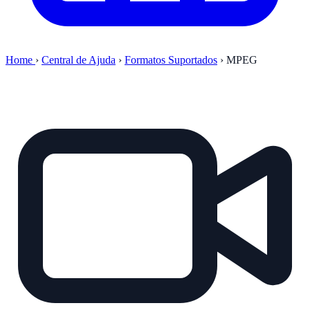
Home
›
Central de Ajuda
›
Formatos Suportados
›
MPEG