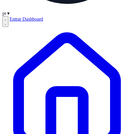
pt
▾
Entrar
Dashboard