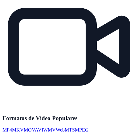
Formatos de Vídeo Populares
MP4
MKV
MOV
AVI
WMV
WebM
TS
MPEG