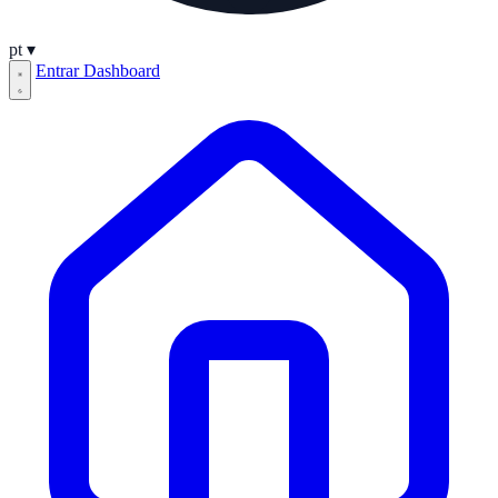
pt
▾
Entrar
Dashboard