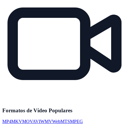
Formatos de Vídeo Populares
MP4
MKV
MOV
AVI
WMV
WebM
TS
MPEG