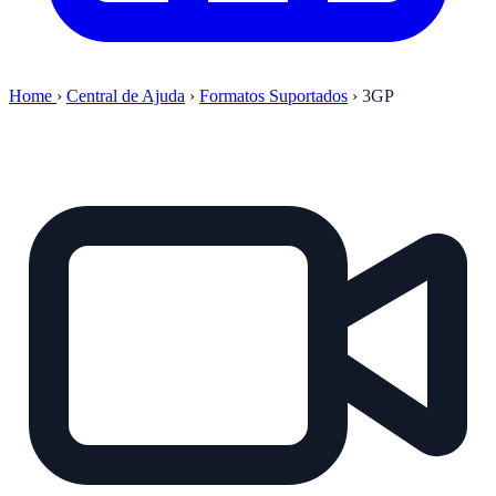
Home
›
Central de Ajuda
›
Formatos Suportados
›
3GP