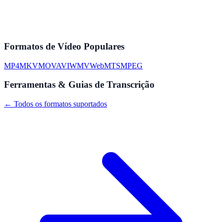
Formatos de Vídeo Populares
MP4
MKV
MOV
AVI
WMV
WebM
TS
MPEG
Ferramentas & Guias de Transcrição
← Todos os formatos suportados