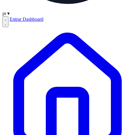
pt
▾
Entrar
Dashboard