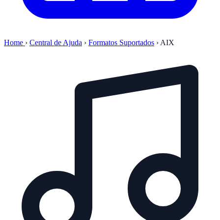
Home
›
Central de Ajuda
›
Formatos Suportados
›
AIX