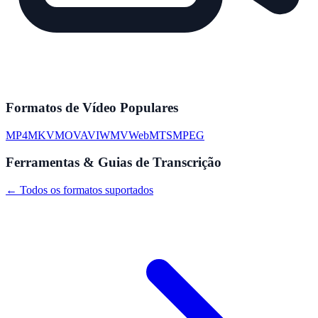
Formatos de Vídeo Populares
MP4
MKV
MOV
AVI
WMV
WebM
TS
MPEG
Ferramentas & Guias de Transcrição
← Todos os formatos suportados