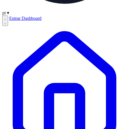
pt
▾
Entrar
Dashboard