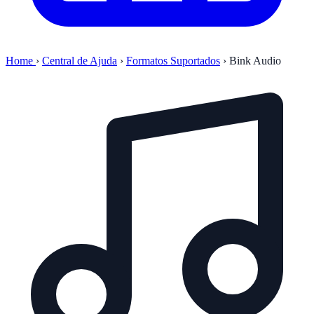
Home
›
Central de Ajuda
›
Formatos Suportados
›
Bink Audio