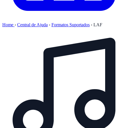
Home
›
Central de Ajuda
›
Formatos Suportados
›
LAF