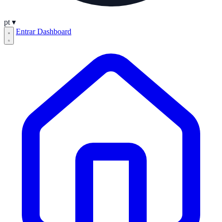
pt
▾
Entrar
Dashboard