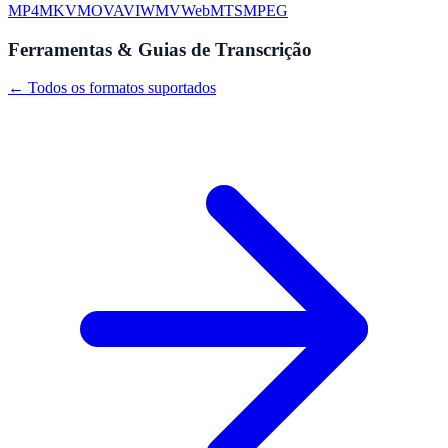
MP4
MKV
MOV
AVI
WMV
WebM
TS
MPEG
Ferramentas & Guias de Transcrição
← Todos os formatos suportados