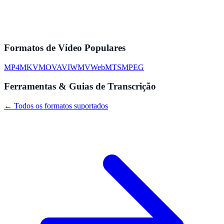
Formatos de Vídeo Populares
MP4
MKV
MOV
AVI
WMV
WebM
TS
MPEG
Ferramentas & Guias de Transcrição
← Todos os formatos suportados