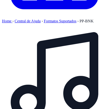
Home
›
Central de Ajuda
›
Formatos Suportados
›
PP-BNK