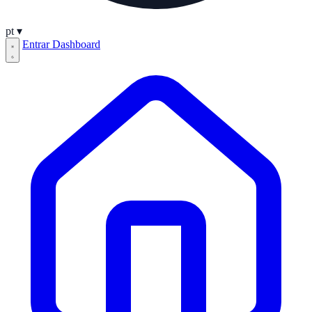
pt
▾
Entrar
Dashboard