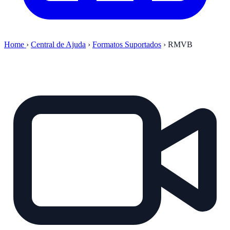
Home
›
Central de Ajuda
›
Formatos Suportados
›
RMVB