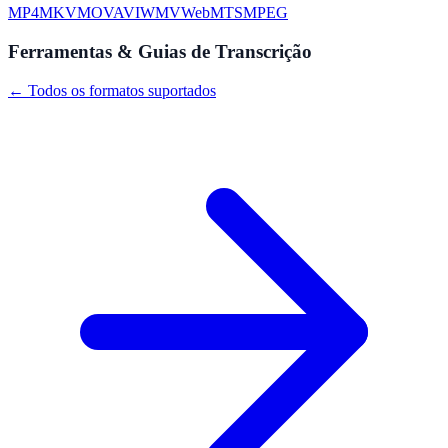
MP4
MKV
MOV
AVI
WMV
WebM
TS
MPEG
Ferramentas & Guias de Transcrição
← Todos os formatos suportados