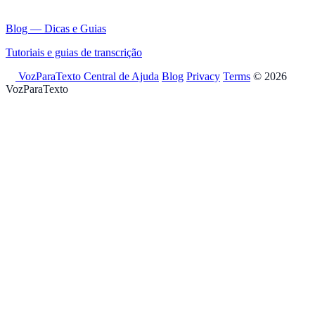
Blog — Dicas e Guias
Tutoriais e guias de transcrição
VozParaTexto
Central de Ajuda
Blog
Privacy
Terms
© 2026
VozParaTexto