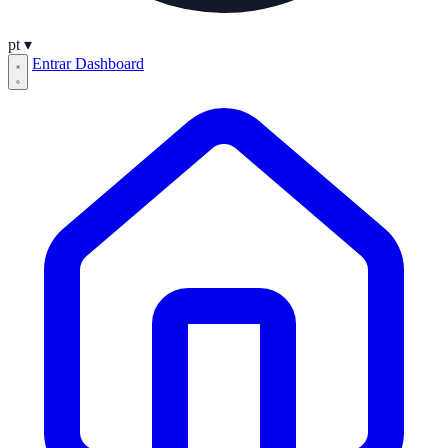
pt
▾
Entrar
Dashboard