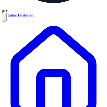
pt
▾
Entrar
Dashboard