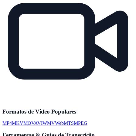
Formatos de Vídeo Populares
MP4
MKV
MOV
AVI
WMV
WebM
TS
MPEG
Ferramentas & Guias de Transcrição