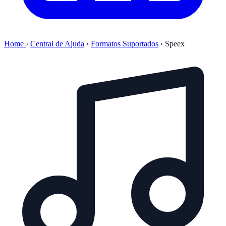
Home
›
Central de Ajuda
›
Formatos Suportados
›
Speex